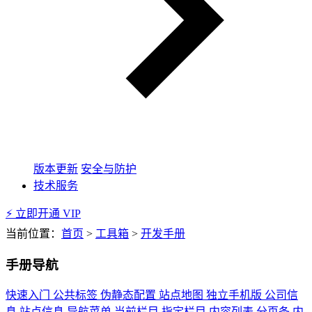
版本更新
安全与防护
技术服务
⚡ 立即开通 VIP
当前位置：
首页
>
工具箱
>
开发手册
手册导航
快速入门
公共标签
伪静态配置
站点地图
独立手机版
公司信
息
站点信息
导航菜单
当前栏目
指定栏目
内容列表
分页条
内