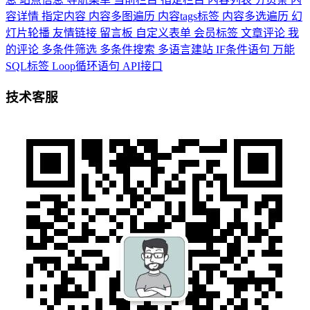
容详情
指定内容
内容多图遍历
内容tags标签
内容多选遍历
幻
灯片轮播
友情链接
留言板
自定义表单
会员标签
文章评论
我
的评论
多条件筛选
多条件搜索
多语言建站
IF条件语句
万能
SQL标签
Loop循环语句
API接口
技术客服