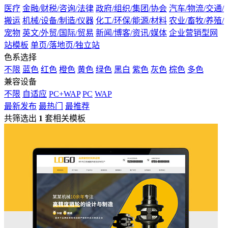
医疗
金融/财税/咨询/法律
政府/组织/集团/协会
汽车/物流/交通/
搬运
机械/设备/制造/仪器
化工/环保/能源/材料
农业/畜牧/养殖/
宠物
英文/外贸/国际/贸易
新闻/博客/资讯/媒体
企业营销型网
站模板
单页/落地页/独立站
色系选择
不限
蓝色
红色
橙色
黄色
绿色
黑白
紫色
灰色
棕色
多色
兼容设备
不限
自适应
PC+WAP
PC
WAP
最新发布
最热门
最推荐
共筛选出
1
套相关模板