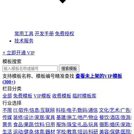
常用工具
开发手册
免费授权
技术服务
⚡ 立即开通 VIP
模板搜索
搜索模板
支持模板名称、模板编号精准查找
查看未上架的VIP模板
(300+)
栏目分类
全部
免费模板
VIP模板
收费模板
临时模板库
行业选择
不限
IT/软件/信息/互联网
科技/电子/数码/通信
文化/艺术/广告/
传媒
装修/设计/家居/家具
基建/施工/地产/物业
餐饮/酒店/旅游/
票务
食品/果蔬/饮料/日用
服饰/珠宝/礼品/玩具
摄影/婚庆/家政/
生活
运动/健身/体育/器材
学校/教育/培训/科研
美容/保健/医院/