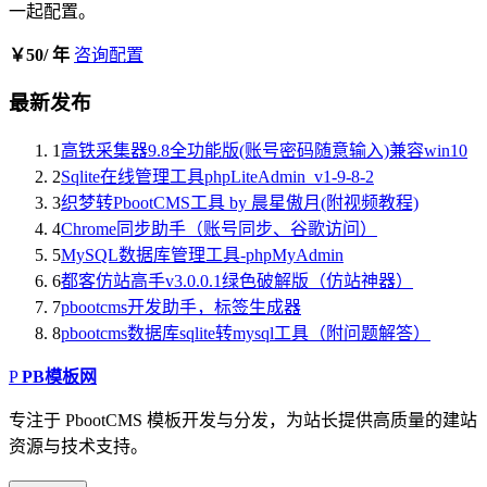
一起配置。
￥50
/ 年
咨询配置
最新发布
1
高铁采集器9.8全功能版(账号密码随意输入)兼容win10
2
Sqlite在线管理工具phpLiteAdmin_v1-9-8-2
3
织梦转PbootCMS工具 by 晨星傲月(附视频教程)
4
Chrome同步助手（账号同步、谷歌访问）
5
MySQL数据库管理工具-phpMyAdmin
6
都客仿站高手v3.0.0.1绿色破解版（仿站神器）
7
pbootcms开发助手，标签生成器
8
pbootcms数据库sqlite转mysql工具（附问题解答）
P
PB模板网
专注于 PbootCMS 模板开发与分发，为站长提供高质量的建站
资源与技术支持。