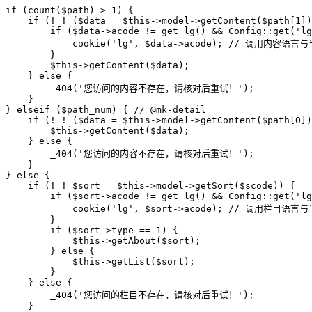
if (count($path) > 1) {

    if (! ! ($data = $this->model->getContent($path[1])
        if ($data->acode != get_lg() && Config::get('lg
            cookie('lg', $data->acode); // 调用内
        }

        $this->getContent($data);

    } else {

        _404('您访问的内容不存在，请核对后重试！');

    }

} elseif ($path_num) { // @mk-detail

    if (! ! ($data = $this->model->getContent($path[0])
        $this->getContent($data);

    } else {

        _404('您访问的内容不存在，请核对后重试！');

    }

} else {

    if (! ! $sort = $this->model->getSort($scode)) {

        if ($sort->acode != get_lg() && Config::get('lg
            cookie('lg', $sort->acode); // 调用栏
        }

        if ($sort->type == 1) {

            $this->getAbout($sort);

        } else {

            $this->getList($sort);

        }

    } else {

        _404('您访问的栏目不存在，请核对后重试！');

    }
