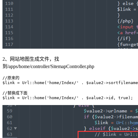
2、网站地图生成文件，找
到/apps/home/controller/SitemapController.php
//原来的

$link = Url::home('home/Index/' . $value2->sortfilename
//替换成下面

$link = Url::home('home/Index/' . $value2->id, true);