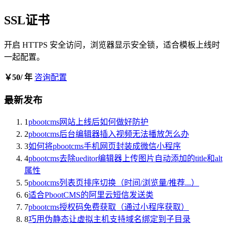
SSL证书
开启 HTTPS 安全访问，浏览器显示安全锁，适合模板上线时
一起配置。
￥50
/ 年
咨询配置
最新发布
1
pbootcms网站上线后如何做好防护
2
pbootcms后台编辑器插入视频无法播放怎么办
3
如何将pbootcms手机网页封装成微信小程序
4
pbootcms去除ueditor编辑器上传图片自动添加的title和alt
属性
5
pbootcms列表页排序切换（时间/浏览量/推荐...）
6
适合PbootCMS的阿里云短信发送类
7
pbootcms授权码免费获取（通过小程序获取）
8
巧用伪静态让虚拟主机支持域名绑定到子目录