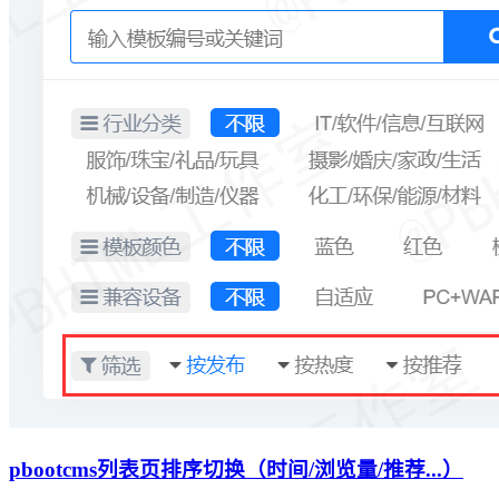
pbootcms列表页排序切换（时间/浏览量/推荐...）