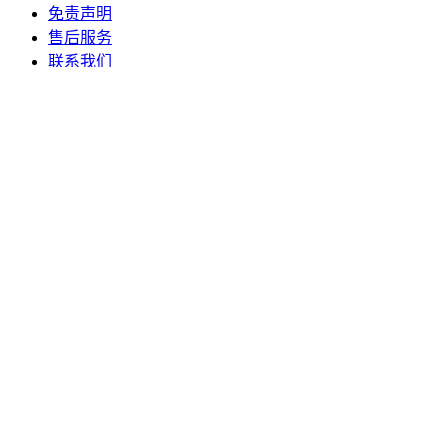
免责声明
售后服务
联系我们
本站资源仅供学习与交流使用，如涉版权问题请联系我们处
理。
查看免责声明
联系邮箱：pbhtml@qq.com
Copyright © 2020-2026 PB模板网 All Rights Reserved
闽ICP备
2026017193号
专注 PbootCMS 建站资源与技术服务
账号登录
免费注册
登录后可同步收藏、下载和会员中心记录。
账号 / 邮箱
密码
验证码
自动登录7天
忘记密码？
立即登录