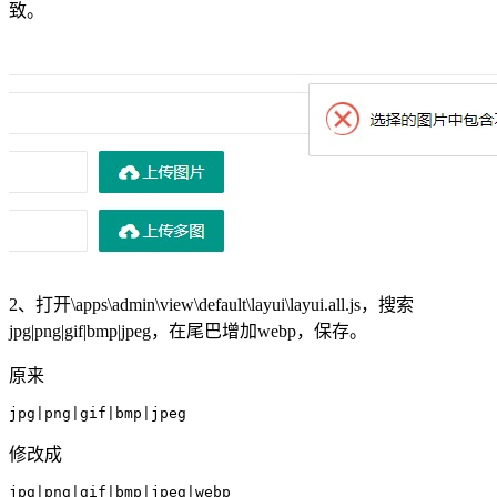
致。
2、打开\apps\admin\view\default\layui\layui.all.js，搜索
jpg|png|gif|bmp|jpeg，在尾巴增加webp，保存。
原来
jpg|png|gif|bmp|jpeg
修改成
jpg|png|gif|bmp|jpeg|webp