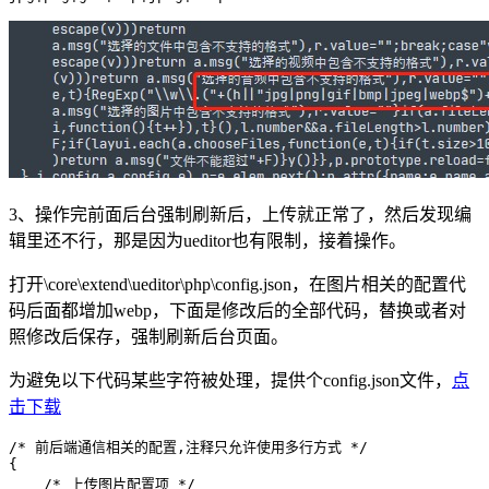
3、操作完前面后台强制刷新后，上传就正常了，然后发现编
辑里还不行，那是因为ueditor也有限制，接着操作。
打开\core\extend\ueditor\php\config.json，在图片相关的配置代
码后面都增加webp，下面是修改后的全部代码，替换或者对
照修改后保存，强制刷新后台页面。
为避免以下代码某些字符被处理，提供个config.json文件，
点
击下载
/* 前后端通信相关的配置,注释只允许使用多行方式 */

{

    /* 上传图片配置项 */
