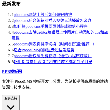
最新发布
1
pbootcms网站上线后如何做好防护
2
pbootcms后台编辑器插入视频无法播放怎么办
3
如何将pbootcms手机网页封装成微信小程序
4
pbootcms去除ueditor编辑器上传图片自动添加的title和alt
属性
5
pbootcms列表页排序切换（时间/浏览量/推荐...）
6
适合PbootCMS的阿里云短信发送类
7
pbootcms授权码免费获取（通过小程序获取）
8
巧用伪静态让虚拟主机支持域名绑定到子目录
P
PB模板网
专注于 PbootCMS 模板开发与分发，为站长提供高质量的建站
资源与技术支持。
服务支持