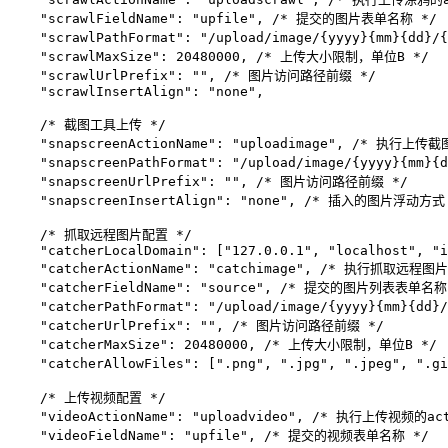
    "scrawlFieldName": "upfile", /* 提交的图片表单名称 */

    "scrawlPathFormat": "/upload/image/{yyyy}{mm}
    "scrawlMaxSize": 20480000, /* 上传大小限制，单位B */

    "scrawlUrlPrefix": "", /* 图片访问路径前缀 */

    "scrawlInsertAlign": "none",

    /* 截图工具上传 */

    "snapscreenActionName": "uploadimage", /* 执行上传截
    "snapscreenPathFormat": "/upload/image/{yyyy}
    "snapscreenUrlPrefix": "", /* 图片访问路径前缀 */

    "snapscreenInsertAlign": "none", /* 插入的图片浮动方式 
    /* 抓取远程图片配置 */

    "catcherLocalDomain": ["127.0.0.1", "localhost", "i
    "catcherActionName": "catchimage", /* 执行抓取远程图片
    "catcherFieldName": "source", /* 提交的图片列表表单名称 
    "catcherPathFormat": "/upload/image/{yyyy}{mm
    "catcherUrlPrefix": "", /* 图片访问路径前缀 */

    "catcherMaxSize": 20480000, /* 上传大小限制，单位B */

    "catcherAllowFiles": [".png", ".jpg", ".jpeg", "
    /* 上传视频配置 */

    "videoActionName": "uploadvideo", /* 执行上传视频的act
    "videoFieldName": "upfile", /* 提交的视频表单名称 */
