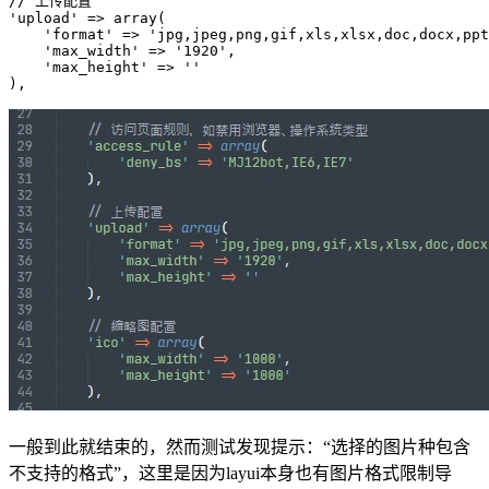
// 上传配置

'upload' => array(

    'format' => 'jpg,jpeg,png,gif,xls,xlsx,doc,docx,ppt
    'max_width' => '1920',

    'max_height' => ''

),
一般到此就结束的，然而测试发现提示：“选择的图片种包含
不支持的格式”，这里是因为layui本身也有图片格式限制导