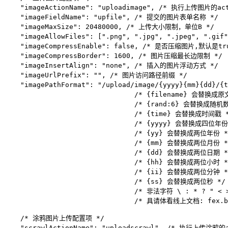
    "imageActionName": "uploadimage", /* 执行上传图片的act
    "imageFieldName": "upfile", /* 提交的图片表单名称 */

    "imageMaxSize": 20480000, /* 上传大小限制，单位B */

    "imageAllowFiles": [".png", ".jpg", ".jpeg", ".g
    "imageCompressEnable": false, /* 是否压缩图片,默认是tru
    "imageCompressBorder": 1600, /* 图片压缩最长边限制 */

    "imageInsertAlign": "none", /* 插入的图片浮动方式 */

    "imageUrlPrefix": "", /* 图片访问路径前缀 */

    "imagePathFormat": "/upload/image/{yyyy}{mm}
                                /* {filename} 
                                /* {rand:6} 会替换
                                /* {time} 会替换成时间戳 *
                                /* {yyyy} 会替换成四位年份 
                                /* {yy} 会替换成两位年份 */
                                /* {mm} 会替换成两位月份 */
                                /* {dd} 会替换成两位日期 */
                                /* {hh} 会替换成两位小时 */
                                /* {ii} 会替换成两位分钟 */
                                /* {ss} 会替换成两位秒 */

                                /* 非法字符 \ : * ? " < >
                                /* 具请体看线上文档: fex.bai
    /* 涂鸦图片上传配置项 */

    "scrawlActionName": "uploadscrawl", /* 执行上传涂鸦的a