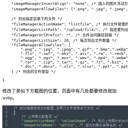
    "imageManagerInsertAlign": "none", /* 插入的图片浮动方
    "imageManagerAllowFiles": [".png", ".jpg", ".jpeg
    /* 列出指定目录下的文件 */

    "fileManagerActionName": "listfile", /* 执行文件管理的
    "fileManagerListPath": "/upload/file/", /* 指定要
    "fileManagerUrlPrefix": "", /* 文件访问路径前缀 */

    "fileManagerListSize": 20, /* 每次列出文件数量 */

    "fileManagerAllowFiles": [

        ".png", ".jpg", ".jpeg", ".gif", ".bmp",".webp"
        ".flv", ".swf", ".mkv", ".avi", ".rm", ".rmvb",
        ".ogg", ".ogv", ".mov", ".wmv", ".mp4", ".webm"
        ".rar", ".zip", ".tar", ".gz", ".7z", ".bz2", "
        ".doc", ".docx", ".xls", ".xlsx", ".ppt", ".ppt
    ] /* 列出的文件类型 */

}
修改了类似下方截图的位置，页面中有几处都要修改增加
webp。