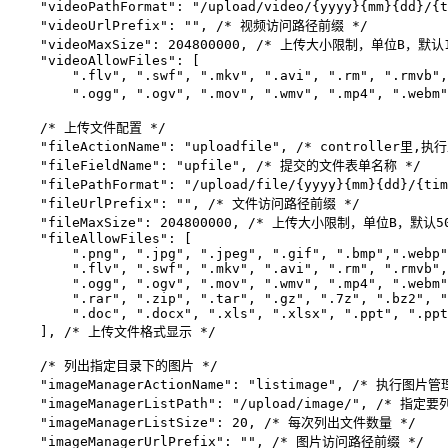
    "videoPathFormat": "/upload/video/{yyyy}{mm}
    "videoUrlPrefix": "", /* 视频访问路径前缀 */

    "videoMaxSize": 204800000, /* 上传大小限制，单位B，默认10
    "videoAllowFiles": [

        ".flv", ".swf", ".mkv", ".avi", ".rm", ".rmvb",
        ".ogg", ".ogv", ".mov", ".wmv", ".mp4", ".we
    /* 上传文件配置 */

    "fileActionName": "uploadfile", /* controller里,
    "fileFieldName": "upfile", /* 提交的文件表单名称 */

    "filePathFormat": "/upload/file/{yyyy}{mm}{d
    "fileUrlPrefix": "", /* 文件访问路径前缀 */

    "fileMaxSize": 204800000, /* 上传大小限制，单位B，默认50M
    "fileAllowFiles": [

        ".png", ".jpg", ".jpeg", ".gif", ".bmp",".webp"
        ".flv", ".swf", ".mkv", ".avi", ".rm", ".rmvb",
        ".ogg", ".ogv", ".mov", ".wmv", ".mp4", ".webm"
        ".rar", ".zip", ".tar", ".gz", ".7z", ".bz2", "
        ".doc", ".docx", ".xls", ".xlsx", ".ppt", ".ppt
    ], /* 上传文件格式显示 */

    /* 列出指定目录下的图片 */

    "imageManagerActionName": "listimage", /* 执行图片管
    "imageManagerListPath": "/upload/image/", /* 指
    "imageManagerListSize": 20, /* 每次列出文件数量 */

    "imageManagerUrlPrefix": "", /* 图片访问路径前缀 */
