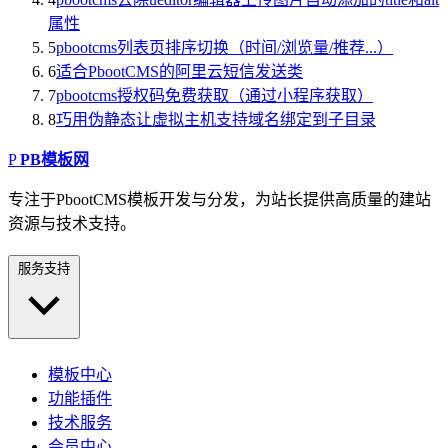
属性
5
pbootcms列表页排序切换（时间/浏览量/推荐...）
6
适合PbootCMS的阿里云短信发送类
7
pbootcms授权码免费获取（通过小程序获取）
8
巧用伪静态让虚拟主机支持域名绑定到子目录
P
PB模板网
专注于PbootCMS模板开发与分发，为站长提供高质量的建站
资源与技术支持。
服务支持
模板中心
功能插件
技术服务
会员中心