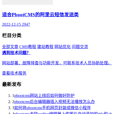
适合PbootCMS的阿里云短信发送类
2022-12-15
2947
栏目分类
全部文章
CMS教程
建站教程
网站优化
问题交流
遇到技术问题？
网站部署、故障排查与功能开发，可联系技术人员协助处理。
查看技术服务
最新发布
1
pbootcms网站上线后如何做好防护
2
pbootcms后台编辑器插入视频无法播放怎么办
3
如何将pbootcms手机网页封装成微信小程序
4
pbootcms去除ueditor编辑器上传图片自动添加的title和alt